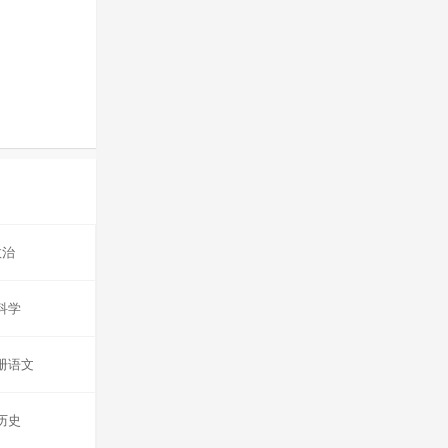
政治
科学
册语文
历史