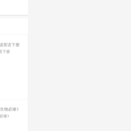
语下册
必修3