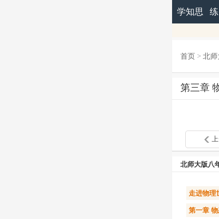
学知思
练
首页
>
北师
第三章 
上
北师大版八
走进物理
第一章 