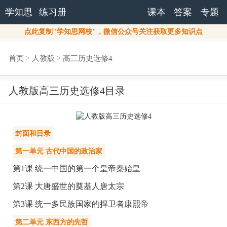
学知思
练习册
课本
答案
专题
点此复制"学知思网校"，微信公众号关注获取更多知识点
首页
>
人教版
>
高三历史选修4
人教版高三历史选修4目录
封面和目录
第一单元 古代中国的政治家
第1课 统一中国的第一个皇帝秦始皇
第2课 大唐盛世的奠基人唐太宗
第3课 统一多民族国家的捍卫者康熙帝
第二单元 东西方的先哲