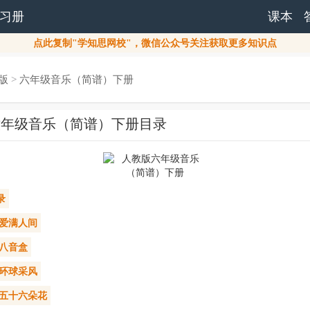
习册
课本
点此复制"学知思网校"，微信公众号关注获取更多知识点
版
>
六年级音乐（简谱）下册
六年级音乐（简谱）下册目录
录
 爱满人间
 八音盒
 环球采风
 五十六朵花