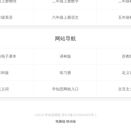
级上册物理
二年级上册数学
二年级
年级英语
六年级上册语文
五年级
网站导航
版电子课本
译林版
苏教
苏科版
练习册
近义
反义词
学知思网校入口
文言文
©2020 学知思网校 苏ICP备2020064265号-1
电脑端
移动端