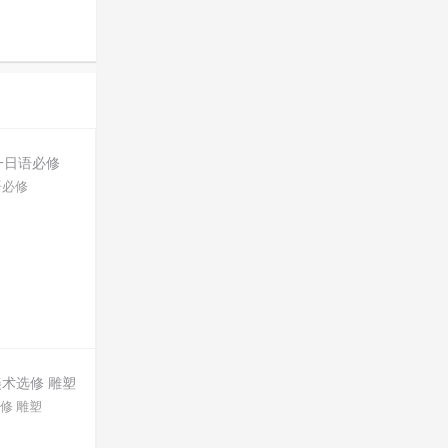
语必修
修 雕塑