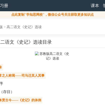
习册
课本
点此复制"学知思网校"，微信公众号关注获取更多知识点
版
>
高二语文《史记》选读
高二语文《史记》选读目录
录
常之人称焉——司马迁其人其事
序
（存目）
体贯古今——《史记》的体例