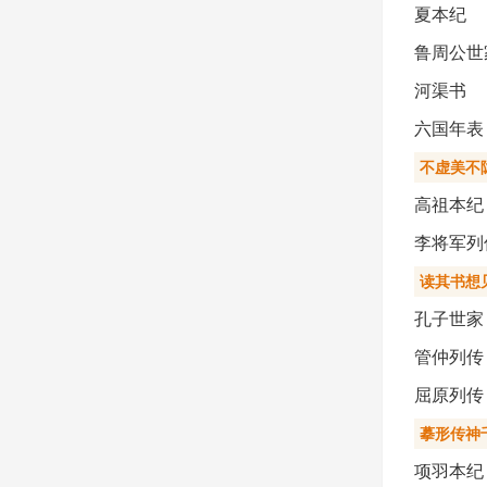
夏本纪
鲁周公世
河渠书
六国年表
不虚美不
高祖本纪
李将军列
读其书想
孔子世家
管仲列传
屈原列传
摹形传神
项羽本纪