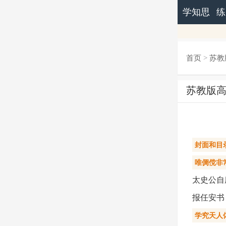
学知思
练
首页
>
苏教
苏教版
封面和目
唯倜傥非
太史公自
报任安书
学究天人