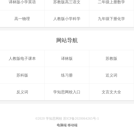
译林版小学英语
苏教版高三语文
二年级上册数学
高一物理
人教版小学科学
九年级下册化学
网站导航
人教版电子课本
译林版
苏教版
苏科版
练习册
近义词
反义词
学知思网校入口
文言文大全
©2020 学知思网校 苏ICP备2020064265号-1
电脑端
移动端