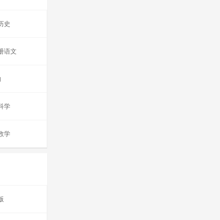
历史
册语文
物
科学
数学
版