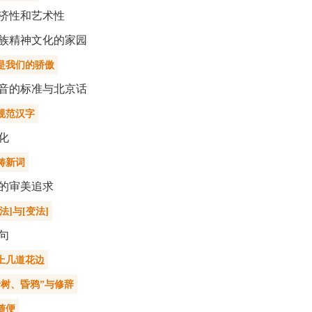
济性和艺术性
族精神文化的家园
是我们的骄傲
音的标准与北京话
规范汉字
化
铸新词
的审美追求
法]与[变法]
句
上几道花边
老树、昏鸦”与修辞
随便