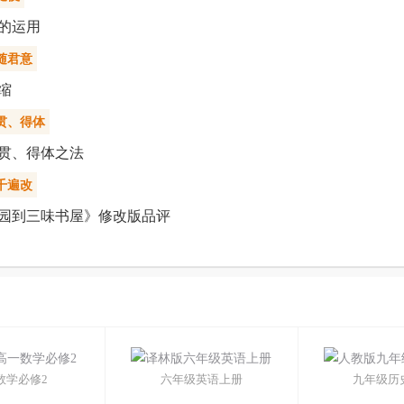
的运用
随君意
缩
贯、得体
贯、得体之法
千遍改
园到三味书屋》修改版品评
数学必修2
六年级英语上册
九年级历