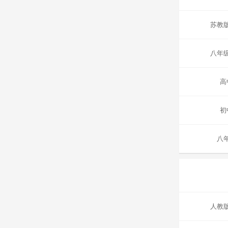
苏教
八年
高
初
八
人教