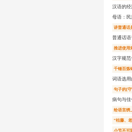
汉语的经
母语：民
讲普通话
普通话语
推进使用
汉字规范
千锤百炼
词语选用
句子的[守
病句与佳
给语言绣
“枯藤、
小节不可