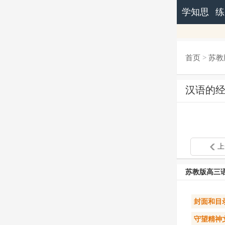
学知思
练
首页
>
苏教
汉语的经
上
苏教版高三
封面和目
守望精神